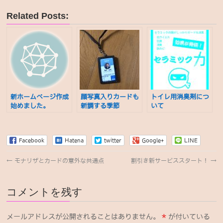
Related Posts:
新ホームページ作成
顔写真入りカードも
トイレ用消臭剤につ
始めました。
新調する季節
いて
Facebook
Hatena
twitter
Google+
LINE
←
モナリザとカードの意外な共通点
割引き新サービススタート！
→
コメントを残す
メールアドレスが公開されることはありません。
*
が付いている