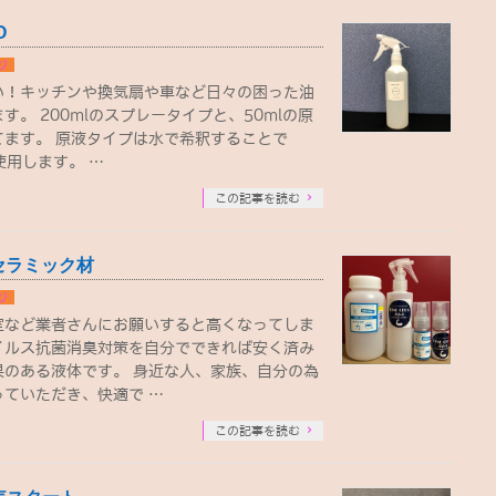
O
ジ
い！キッチンや換気扇や車など日々の困った油
。 200mlのスプレータイプと、50mlの原
てます。 原液タイプは水で希釈することで
使用します。 …
この記事を読む
セラミック材
ジ
室など業者さんにお願いすると高くなってしま
イルス抗菌消臭対策を自分でできれば安く済み
果のある液体です。 身近な人、家族、自分の為
ていただき、快適で …
この記事を読む