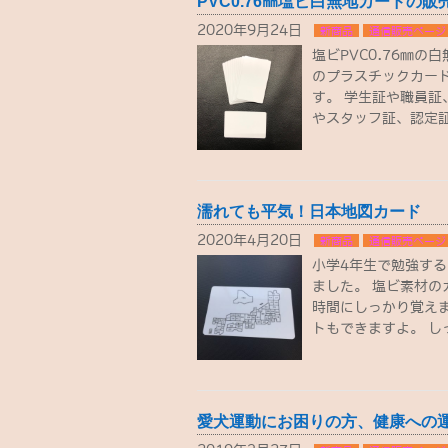
PVC0.76㎜塩ビ白無地カードの
2020年9月24日
新商品
通信販売ページ
塩ビPVC0.76㎜の
のプラスチックカー
す。 学生証や職員
やスタッフ証、認定証
濡れても平気！日本地図カード
2020年4月20日
新商品
通信販売ページ
小学4年生で勉強する
ました。 塩ビ素材の
時間にしっかり覚え
トもできますよ。 し
愛犬運動にお困りの方、健康への