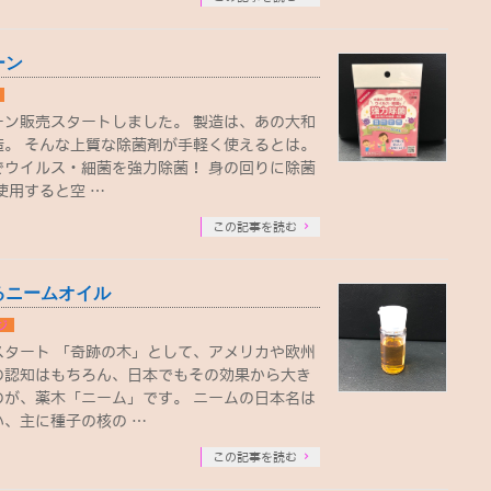
ーン
ーン販売スタートしました。 製造は、あの大和
造。 そんな上質な除菌剤が手軽く使えるとは。
でウイルス・細菌を強力除菌！ 身の回りに除菌
使用すると空 …
この記事を読む
るニームオイル
ジ
スタート 「奇跡の木」として、アメリカや欧州
の認知はもちろん、日本でもその効果から大き
のが、薬木「ニーム」です。 ニームの日本名は
、主に種子の核の …
この記事を読む