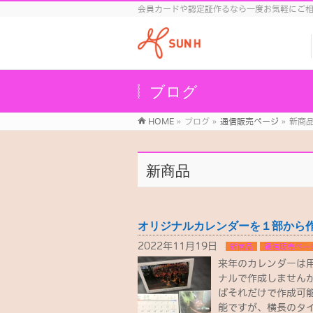
会員カードや認定証作るなら一度お気軽にご
ブログ
HOME
»
ブログ
»
通信販売ページ
»
新商
新商品
オリジナルカレンダーを１部から
2022年11月19日
新商品
通信販売ペー
来年のカレンダーは用
ナルで作成しませんか
ばそれだけで作成可
能ですが、横長のタイ