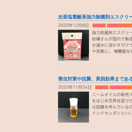
次亜塩素酸系強力除菌剤エスクリ
2020年12月8日
新商品
通信販売ページ
強力除菌剤エスクリ
紡績さんが国内で製
水道水に溶かすだけ
や消臭に。 噴霧器を
害虫対策や抗菌、美肌効果まであ
2020年11月24日
新商品
通信販売ペー
ニームオイルの販売
をはじめ世界各国で
な話題を呼んでいる
インドセンダンといい