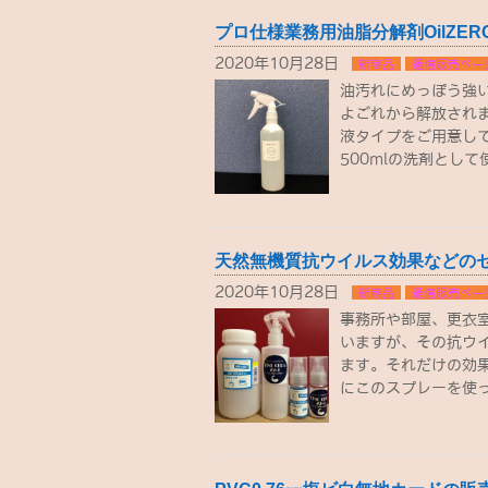
プロ仕様業務用油脂分解剤OilZER
2020年10月28日
新商品
通信販売ペー
油汚れにめっぽう強
よごれから解放されます
液タイプをご用意し
500mlの洗剤として
天然無機質抗ウイルス効果などの
2020年10月28日
新商品
通信販売ペー
事務所や部屋、更衣
いますが、その抗ウ
ます。それだけの効
にこのスプレーを使っ