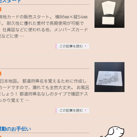
販売スタート
白無地カードの販売スタート。 横86㎜×縦54㎜
ド。 耐久性に優れた素材で長期使用が可能で
証、社員証などに使われる他、メンバーズカード
などに使 …
この記事を読む
日本地図。 都道府県名を覚えるために作成し
カードですので、濡れても全然大丈夫。 お風呂
ましょう！ 都道府県名なしのタイプで確認テス
っかり覚えて …
この記事を読む
運動のお手伝い