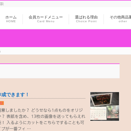
相談
ホーム
会員カードメニュー
選ばれる理由
その他商品
HOME
Card Menu
Choice Point
other
品
作成できます！
ジ
意しましたか？ どうせなら1点ものをオリジ
？ 表紙を含め、13枚の画像を送ってもらえれ
能！ 入るようにカットをこちらですることも可
プが一番フィ …