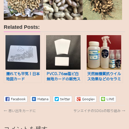
Related Posts:
濡れても平気！日本
PVC0.76㎜塩ビ白
天然無機質抗ウイル
地図カード
無地カードの販売ス
ス効果などのセラミ
タート
ック材
Facebook
Hatena
twitter
Google+
LINE
←
思い出をカードに
サンエイチのSDGsの取り組み
→
コメントを残す